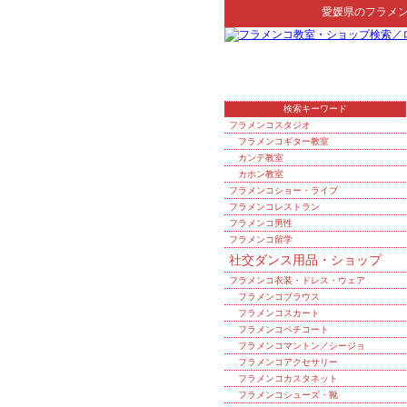
愛媛県
の
フラメ
検索キーワード
フラメンコスタジオ
フラメンコギター教室
カンテ教室
カホン教室
フラメンコショー・ライブ
フラメンコレストラン
フラメンコ男性
フラメンコ留学
社交ダンス用品・ショップ
フラメンコ衣装・ドレス・ウェア
フラメンコブラウス
フラメンコスカート
フラメンコペチコート
フラメンコマントン／シージョ
フラメンコアクセサリー
フラメンコカスタネット
フラメンコシューズ・靴