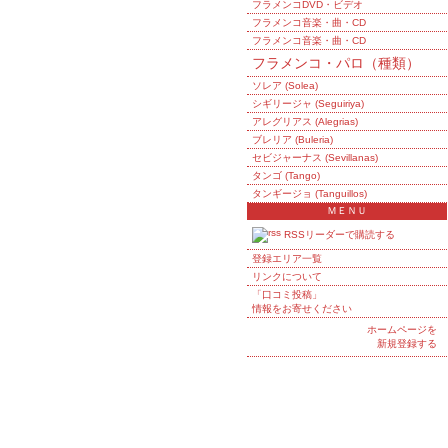
フラメンコDVD・ビデオ
フラメンコ音楽・曲・CD
フラメンコ音楽・曲・CD
フラメンコ・パロ（種類）
ソレア (Solea)
シギリージャ (Seguiriya)
アレグリアス (Alegrias)
ブレリア (Buleria)
セビジャーナス (Sevillanas)
タンゴ (Tango)
タンギージョ (Tanguillos)
ＭＥＮＵ
RSSリーダーで購読する
登録エリア一覧
リンクについて
「口コミ投稿」
情報をお寄せください
ホームページを
新規登録する