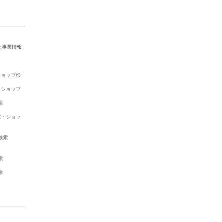
た事業情報
ショップ検
・ショップ
索
室・ショッ
検索
索
索