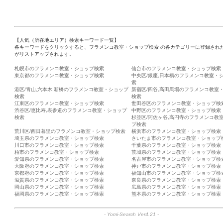
【人気（所在地エリア）検索キーワード一覧】
各キーワードをクリックすると、フラメンコ教室・ショップ検索 の各カテゴリーに登録され
がリストアップされます。
札幌市のフラメンコ教室・ショップ検索
仙台市のフラメンコ教室・ショップ検索
東京都のフラメンコ教室・ショップ検索
中央区/銀座,日本橋のフラメンコ教室・
索
港区/青山,六本木,新橋のフラメンコ教室・ショップ
新宿区/四谷,高田馬場のフラメンコ教室
検索
検索
江東区のフラメンコ教室・ショップ検索
世田谷区のフラメンコ教室・ショップ検
渋谷区/恵比寿,表参道のフラメンコ教室・ショップ
中野区のフラメンコ教室・ショップ検索
検索
杉並区/阿佐ヶ谷,高円寺のフラメンコ教
プ検索
荒川区/西日暮里のフラメンコ教室・ショップ検索
横浜市のフラメンコ教室・ショップ検索
埼玉県のフラメンコ教室・ショップ検索
さいたま市のフラメンコ教室・ショップ
川口市のフラメンコ教室・ショップ検索
千葉県のフラメンコ教室・ショップ検索
柏市のフラメンコ教室・ショップ検索
茨城県のフラメンコ教室・ショップ検索
愛知県のフラメンコ教室・ショップ検索
名古屋市のフラメンコ教室・ショップ検
大阪府のフラメンコ教室・ショップ検索
神戸市のフラメンコ教室・ショップ検索
京都府のフラメンコ教室・ショップ検索
福知山市のフラメンコ教室・ショップ検
滋賀県のフラメンコ教室・ショップ検索
奈良県のフラメンコ教室・ショップ検索
岡山県のフラメンコ教室・ショップ検索
広島県のフラメンコ教室・ショップ検索
福岡県のフラメンコ教室・ショップ検索
熊本県のフラメンコ教室・ショップ検索
-
Yomi-Search Ver4.21
-