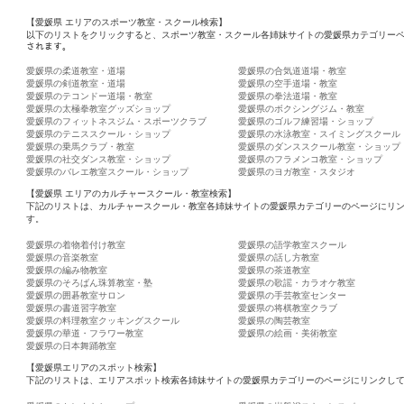
【愛媛県 エリアのスポーツ教室・スクール検索】
以下のリストをクリックすると、スポーツ教室・スクール各姉妹サイトの愛媛県カテゴリーペ
されます。
愛媛県の柔道教室・道場
愛媛県の合気道道場・教室
愛媛県の剣道教室・道場
愛媛県の空手道場・教室
愛媛県のテコンドー道場・教室
愛媛県の拳法道場・教室
愛媛県の太極拳教室グッズショップ
愛媛県のボクシングジム・教室
愛媛県のフィットネスジム・スポーツクラブ
愛媛県のゴルフ練習場・ショップ
愛媛県のテニススクール・ショップ
愛媛県の水泳教室・スイミングスクール
愛媛県の乗馬クラブ・教室
愛媛県のダンススクール教室・ショップ
愛媛県の社交ダンス教室・ショップ
愛媛県のフラメンコ教室・ショップ
愛媛県のバレエ教室スクール・ショップ
愛媛県のヨガ教室・スタジオ
【愛媛県 エリアのカルチャースクール・教室検索】
下記のリストは、カルチャースクール・教室各姉妹サイトの愛媛県カテゴリーのページにリ
す。
愛媛県の着物着付け教室
愛媛県の語学教室スクール
愛媛県の音楽教室
愛媛県の話し方教室
愛媛県の編み物教室
愛媛県の茶道教室
愛媛県のそろばん珠算教室・塾
愛媛県の歌謡・カラオケ教室
愛媛県の囲碁教室サロン
愛媛県の手芸教室センター
愛媛県の書道習字教室
愛媛県の将棋教室クラブ
愛媛県の料理教室クッキングスクール
愛媛県の陶芸教室
愛媛県の華道・フラワー教室
愛媛県の絵画・美術教室
愛媛県の日本舞踊教室
【愛媛県エリアのスポット検索】
下記のリストは、エリアスポット検索各姉妹サイトの愛媛県カテゴリーのページにリンクし