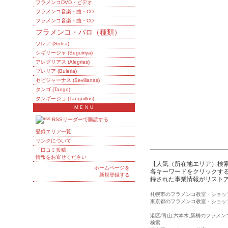
フラメンコDVD・ビデオ
フラメンコ音楽・曲・CD
フラメンコ音楽・曲・CD
フラメンコ・パロ（種類）
ソレア (Solea)
シギリージャ (Seguiriya)
アレグリアス (Alegrias)
ブレリア (Buleria)
セビジャーナス (Sevillanas)
タンゴ (Tango)
タンギージョ (Tanguillos)
ＭＥＮＵ
RSSリーダーで購読する
登録エリア一覧
リンクについて
「口コミ投稿」
情報をお寄せください
【人気（所在地エリア）検
ホームページを
各キーワードをクリックする
新規登録する
録された事業情報がリスト
札幌市のフラメンコ教室・ショッ
東京都のフラメンコ教室・ショッ
港区/青山,六本木,新橋のフラメ
検索