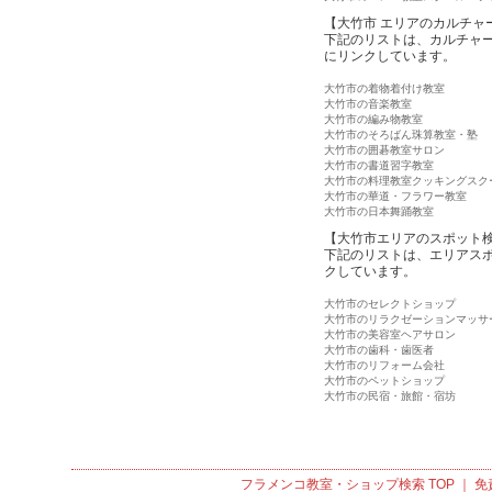
【大竹市 エリアのカルチャ
下記のリストは、カルチャ
にリンクしています。
大竹市の着物着付け教室
大竹市の音楽教室
大竹市の編み物教室
大竹市のそろばん珠算教室・塾
大竹市の囲碁教室サロン
大竹市の書道習字教室
大竹市の料理教室クッキングスク
大竹市の華道・フラワー教室
大竹市の日本舞踊教室
【大竹市エリアのスポット
下記のリストは、エリアス
クしています。
大竹市のセレクトショップ
大竹市のリラクゼーションマッサ
大竹市の美容室ヘアサロン
大竹市の歯科・歯医者
大竹市のリフォーム会社
大竹市のペットショップ
大竹市の民宿・旅館・宿坊
フラメンコ教室・ショップ検索
TOP ｜
免