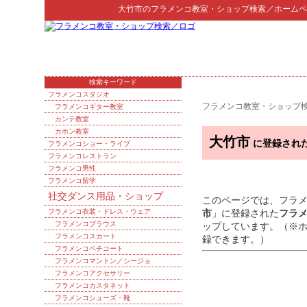
大竹市
の
フラメンコ教室・ショップ検索
／ホームペ
検索キーワード
フラメンコスタジオ
フラメンコ教室・ショップ
フラメンコギター教室
カンテ教室
カホン教室
大竹市
に登録され
フラメンコショー・ライブ
フラメンコレストラン
フラメンコ男性
フラメンコ留学
社交ダンス用品・ショップ
このページでは、フラ
フラメンコ衣装・ドレス・ウェア
市
」に登録された
フラ
フラメンコブラウス
ップしています。（※
フラメンコスカート
録できます。）
フラメンコペチコート
フラメンコマントン／シージョ
フラメンコアクセサリー
フラメンコカスタネット
フラメンコシューズ・靴