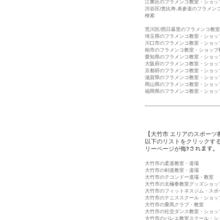
江東区のフラメンコ教室・ショッ
渋谷区/恵比寿,表参道のフラメン
検索
荒川区/西日暮里のフラメンコ教
埼玉県のフラメンコ教室・ショッ
川口市のフラメンコ教室・ショッ
柏市のフラメンコ教室・ショップ
愛知県のフラメンコ教室・ショッ
大阪府のフラメンコ教室・ショッ
京都府のフラメンコ教室・ショッ
滋賀県のフラメンコ教室・ショッ
岡山県のフラメンコ教室・ショッ
福岡県のフラメンコ教室・ショッ
【大竹市 エリアのスポーツ
以下のリストをクリックす
リーページが侮ｦされます。
大竹市の柔道教室・道場
大竹市の剣道教室・道場
大竹市のテコンドー道場・教室
大竹市の太極拳教室グッズショッ
大竹市のフィットネスジム・スポ
大竹市のテニススクール・ショッ
大竹市の乗馬クラブ・教室
大竹市の社交ダンス教室・ショッ
大竹市のバレエ教室スクール・シ