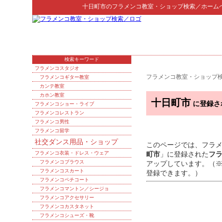
十日町市
の
フラメンコ教室・ショップ検索
／ホーム
検索キーワード
フラメンコスタジオ
フラメンコ教室・ショップ
フラメンコギター教室
カンテ教室
カホン教室
十日町市
に登録さ
フラメンコショー・ライブ
フラメンコレストラン
フラメンコ男性
フラメンコ留学
社交ダンス用品・ショップ
このページでは、フラ
フラメンコ衣装・ドレス・ウェア
町市
」に登録された
フ
フラメンコブラウス
アップしています。（
フラメンコスカート
登録できます。）
フラメンコペチコート
フラメンコマントン／シージョ
フラメンコアクセサリー
フラメンコカスタネット
フラメンコシューズ・靴