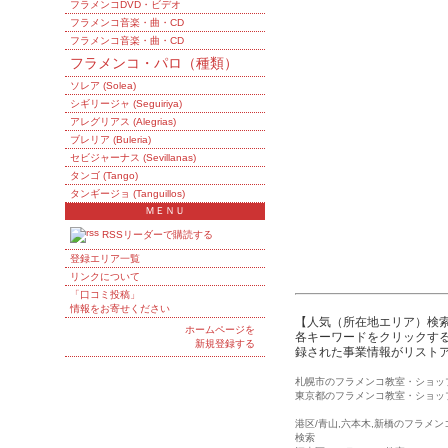
フラメンコDVD・ビデオ
フラメンコ音楽・曲・CD
フラメンコ音楽・曲・CD
フラメンコ・パロ（種類）
ソレア (Solea)
シギリージャ (Seguiriya)
アレグリアス (Alegrias)
ブレリア (Buleria)
セビジャーナス (Sevillanas)
タンゴ (Tango)
タンギージョ (Tanguillos)
ＭＥＮＵ
RSSリーダーで購読する
登録エリア一覧
リンクについて
「口コミ投稿」
情報をお寄せください
【人気（所在地エリア）検
ホームページを
各キーワードをクリックする
新規登録する
録された事業情報がリスト
札幌市のフラメンコ教室・ショッ
東京都のフラメンコ教室・ショッ
港区/青山,六本木,新橋のフラメ
検索