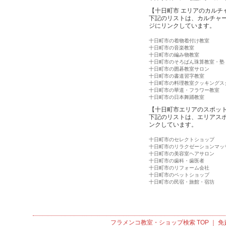
【十日町市 エリアのカルチ
下記のリストは、カルチャ
ジにリンクしています。
十日町市の着物着付け教室
十日町市の音楽教室
十日町市の編み物教室
十日町市のそろばん珠算教室・塾
十日町市の囲碁教室サロン
十日町市の書道習字教室
十日町市の料理教室クッキングス
十日町市の華道・フラワー教室
十日町市の日本舞踊教室
【十日町市エリアのスポッ
下記のリストは、エリアス
ンクしています。
十日町市のセレクトショップ
十日町市のリラクゼーションマッ
十日町市の美容室ヘアサロン
十日町市の歯科・歯医者
十日町市のリフォーム会社
十日町市のペットショップ
十日町市の民宿・旅館・宿坊
フラメンコ教室・ショップ検索
TOP ｜
免