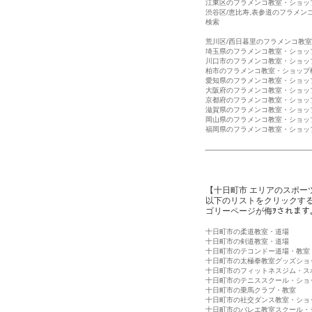
江東区のフラメンコ教室・ショッ
渋谷区/恵比寿,表参道のフラメン
検索
荒川区/西日暮里のフラメンコ教
埼玉県のフラメンコ教室・ショッ
川口市のフラメンコ教室・ショッ
柏市のフラメンコ教室・ショップ
愛知県のフラメンコ教室・ショッ
大阪府のフラメンコ教室・ショッ
京都府のフラメンコ教室・ショッ
滋賀県のフラメンコ教室・ショッ
岡山県のフラメンコ教室・ショッ
福岡県のフラメンコ教室・ショッ
【十日町市 エリアのスポー
以下のリストをクリックす
ゴリーページが侮ｦされます
十日町市の柔道教室・道場
十日町市の剣道教室・道場
十日町市のテコンドー道場・教室
十日町市の太極拳教室グッズショ
十日町市のフィットネスジム・ス
十日町市のテニススクール・ショ
十日町市の乗馬クラブ・教室
十日町市の社交ダンス教室・ショ
十日町市のバレエ教室スクール・