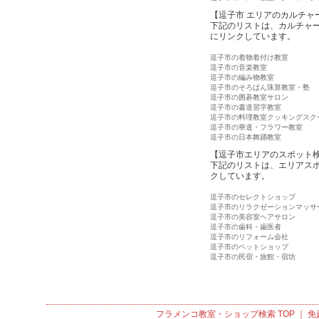
【逗子市 エリアのカルチャ
下記のリストは、カルチャ
にリンクしています。
逗子市の着物着付け教室
逗子市の音楽教室
逗子市の編み物教室
逗子市のそろばん珠算教室・塾
逗子市の囲碁教室サロン
逗子市の書道習字教室
逗子市の料理教室クッキングスク
逗子市の華道・フラワー教室
逗子市の日本舞踊教室
【逗子市エリアのスポット
下記のリストは、エリアス
クしています。
逗子市のセレクトショップ
逗子市のリラクゼーションマッサ
逗子市の美容室ヘアサロン
逗子市の歯科・歯医者
逗子市のリフォーム会社
逗子市のペットショップ
逗子市の民宿・旅館・宿坊
フラメンコ教室・ショップ検索
TOP ｜
免