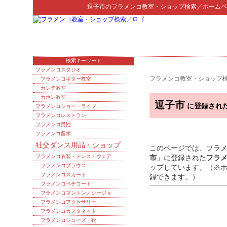
逗子市
の
フラメンコ教室・ショップ検索
／ホームペ
検索キーワード
フラメンコスタジオ
フラメンコ教室・ショップ
フラメンコギター教室
カンテ教室
カホン教室
逗子市
に登録され
フラメンコショー・ライブ
フラメンコレストラン
フラメンコ男性
フラメンコ留学
社交ダンス用品・ショップ
このページでは、フラ
フラメンコ衣装・ドレス・ウェア
市
」に登録された
フラ
フラメンコブラウス
ップしています。（※
フラメンコスカート
録できます。）
フラメンコペチコート
フラメンコマントン／シージョ
フラメンコアクセサリー
フラメンコカスタネット
フラメンコシューズ・靴