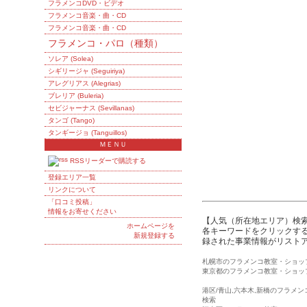
フラメンコDVD・ビデオ
フラメンコ音楽・曲・CD
フラメンコ音楽・曲・CD
フラメンコ・パロ（種類）
ソレア (Solea)
シギリージャ (Seguiriya)
アレグリアス (Alegrias)
ブレリア (Buleria)
セビジャーナス (Sevillanas)
タンゴ (Tango)
タンギージョ (Tanguillos)
ＭＥＮＵ
RSSリーダーで購読する
登録エリア一覧
リンクについて
「口コミ投稿」
情報をお寄せください
【人気（所在地エリア）検
ホームページを
各キーワードをクリックする
新規登録する
録された事業情報がリスト
札幌市のフラメンコ教室・ショッ
東京都のフラメンコ教室・ショッ
港区/青山,六本木,新橋のフラメ
検索