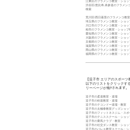
江東区のフラメンコ教室・ショッ
渋谷区/恵比寿,表参道のフラメン
検索
荒川区/西日暮里のフラメンコ教
埼玉県のフラメンコ教室・ショッ
川口市のフラメンコ教室・ショッ
柏市のフラメンコ教室・ショップ
愛知県のフラメンコ教室・ショッ
大阪府のフラメンコ教室・ショッ
京都府のフラメンコ教室・ショッ
滋賀県のフラメンコ教室・ショッ
岡山県のフラメンコ教室・ショッ
福岡県のフラメンコ教室・ショッ
【逗子市 エリアのスポーツ
以下のリストをクリックす
リーページが侮ｦされます。
逗子市の柔道教室・道場
逗子市の剣道教室・道場
逗子市のテコンドー道場・教室
逗子市の太極拳教室グッズショッ
逗子市のフィットネスジム・スポ
逗子市のテニススクール・ショッ
逗子市の乗馬クラブ・教室
逗子市の社交ダンス教室・ショッ
逗子市のバレエ教室スクール・シ