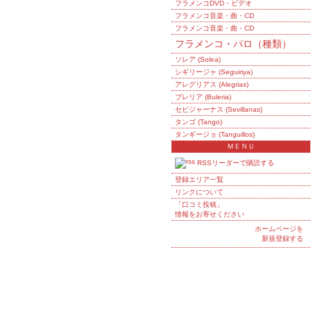
フラメンコDVD・ビデオ
フラメンコ音楽・曲・CD
フラメンコ音楽・曲・CD
フラメンコ・パロ（種類）
ソレア (Solea)
シギリージャ (Seguiriya)
アレグリアス (Alegrias)
ブレリア (Buleria)
セビジャーナス (Sevillanas)
タンゴ (Tango)
タンギージョ (Tanguillos)
ＭＥＮＵ
RSSリーダーで購読する
登録エリア一覧
リンクについて
「口コミ投稿」
情報をお寄せください
ホームページを
新規登録する