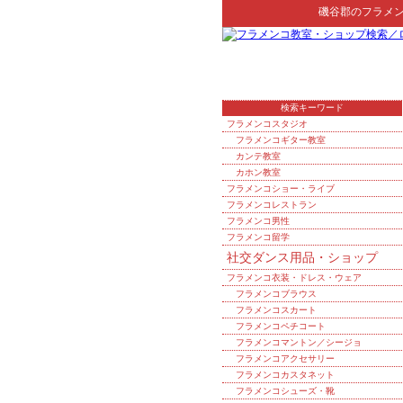
磯谷郡
の
フラメ
検索キーワード
フラメンコスタジオ
フラメンコギター教室
カンテ教室
カホン教室
フラメンコショー・ライブ
フラメンコレストラン
フラメンコ男性
フラメンコ留学
社交ダンス用品・ショップ
フラメンコ衣装・ドレス・ウェア
フラメンコブラウス
フラメンコスカート
フラメンコペチコート
フラメンコマントン／シージョ
フラメンコアクセサリー
フラメンコカスタネット
フラメンコシューズ・靴