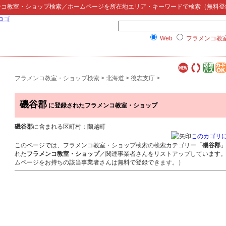
ンコ教室・ショップ検索
／ホームページを所在地エリア・キーワードで検索（無料登
Web
フラメンコ教
フラメンコ教室・ショップ検索
>
北海道
>
後志支庁
>
磯谷郡
に登録されたフラメンコ教室・ショップ
磯谷郡
に含まれる区町村：蘭越町
このカゴリ
このページでは、フラメンコ教室・ショップ検索の検索カテゴリー「
磯谷郡
れた
フラメンコ教室・ショップ
／関連事業者さんをリストアップしています
ムページをお持ちの該当事業者さんは無料で登録できます。）