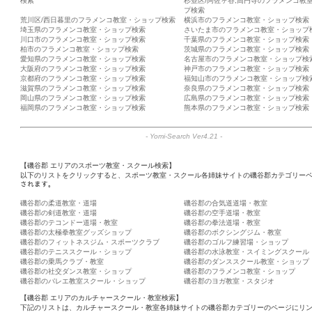
検索
杉並区/阿佐ヶ谷,高円寺のフラメンコ教
プ検索
荒川区/西日暮里のフラメンコ教室・ショップ検索
横浜市のフラメンコ教室・ショップ検索
埼玉県のフラメンコ教室・ショップ検索
さいたま市のフラメンコ教室・ショップ
川口市のフラメンコ教室・ショップ検索
千葉県のフラメンコ教室・ショップ検索
柏市のフラメンコ教室・ショップ検索
茨城県のフラメンコ教室・ショップ検索
愛知県のフラメンコ教室・ショップ検索
名古屋市のフラメンコ教室・ショップ検
大阪府のフラメンコ教室・ショップ検索
神戸市のフラメンコ教室・ショップ検索
京都府のフラメンコ教室・ショップ検索
福知山市のフラメンコ教室・ショップ検
滋賀県のフラメンコ教室・ショップ検索
奈良県のフラメンコ教室・ショップ検索
岡山県のフラメンコ教室・ショップ検索
広島県のフラメンコ教室・ショップ検索
福岡県のフラメンコ教室・ショップ検索
熊本県のフラメンコ教室・ショップ検索
-
Yomi-Search Ver4.21
-
【磯谷郡 エリアのスポーツ教室・スクール検索】
以下のリストをクリックすると、スポーツ教室・スクール各姉妹サイトの磯谷郡カテゴリーペ
されます。
磯谷郡の柔道教室・道場
磯谷郡の合気道道場・教室
磯谷郡の剣道教室・道場
磯谷郡の空手道場・教室
磯谷郡のテコンドー道場・教室
磯谷郡の拳法道場・教室
磯谷郡の太極拳教室グッズショップ
磯谷郡のボクシングジム・教室
磯谷郡のフィットネスジム・スポーツクラブ
磯谷郡のゴルフ練習場・ショップ
磯谷郡のテニススクール・ショップ
磯谷郡の水泳教室・スイミングスクール
磯谷郡の乗馬クラブ・教室
磯谷郡のダンススクール教室・ショップ
磯谷郡の社交ダンス教室・ショップ
磯谷郡のフラメンコ教室・ショップ
磯谷郡のバレエ教室スクール・ショップ
磯谷郡のヨガ教室・スタジオ
【磯谷郡 エリアのカルチャースクール・教室検索】
下記のリストは、カルチャースクール・教室各姉妹サイトの磯谷郡カテゴリーのページにリ