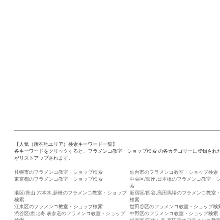
【人気（所在地エリア）検索キーワード一覧】
各キーワードをクリックすると、フラメンコ教室・ショップ検索 の各カテゴリーに登録され
がリストアップされます。
札幌市のフラメンコ教室・ショップ検索
仙台市のフラメンコ教室・ショップ検索
東京都のフラメンコ教室・ショップ検索
中央区/銀座,日本橋のフラメンコ教室・
索
港区/青山,六本木,新橋のフラメンコ教室・ショップ
新宿区/四谷,高田馬場のフラメンコ教室
検索
検索
江東区のフラメンコ教室・ショップ検索
世田谷区のフラメンコ教室・ショップ検
渋谷区/恵比寿,表参道のフラメンコ教室・ショップ
中野区のフラメンコ教室・ショップ検索